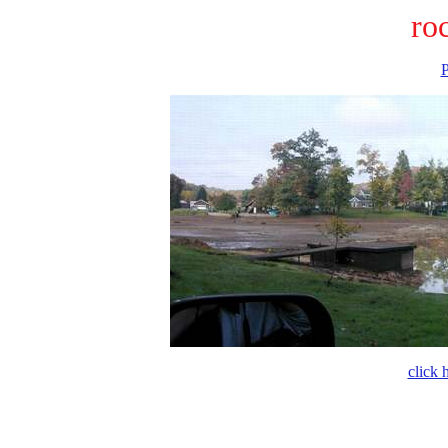
ro
P
click 